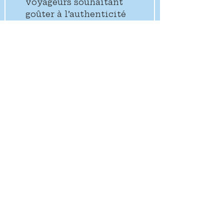
voyageurs souhaitant 
goûter à l’authenticité 
malgache.
A partir de 115 euros la nuit 
pour 2 personnes
Gratuit pour les moins de 3 ans
Pension complète incluse dans 
le tarif de la chambre
Précédent
Suivante